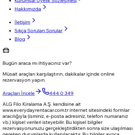
Kurumsal Üyelik Sözleşmesi
Hakkımızda
İletişim
Sıkça Sorulan Sorular
Blog
Bugün araca mı ihtiyacınız var?
Müsait araçları karşılaştırın, dakikalar içinde online
rezervasyon yapın.
Araçları İncele
444 0 349
ALG Filo Kiralama A.Ş. kendisine ait
www.everydayrentacar.com.tr internet sitesindeki formlar
aracılığıyla (isminiz, e-posta adresiniz, telefon numaranız
vb.) kişisel verileri isteyebilir. Bu kişisel bilgiler
rezervasyonunuzu gerçekleştirdikten sonra size ulaşılması
gereken durumlarda kullanılacaktır. Bu bilgiler ayrıca