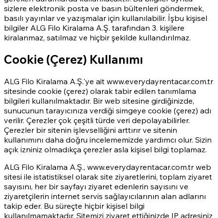
sizlere elektronik posta ve basın bültenleri göndermek,
basılı yayınlar ve yazışmalar için kullanılabilir. İşbu kişisel
bilgiler ALG Filo Kiralama A.Ş. tarafından 3. kişilere
kiralanmaz, satılmaz ve hiçbir şekilde kullandırılmaz.
Cookie (Çerez) Kullanımı
ALG Filo Kiralama A.Ş.'ye ait www.everydayrentacar.com.tr
sitesinde cookie (çerez) olarak tabir edilen tanımlama
bilgileri kullanılmaktadır. Bir web sitesine girdiğinizde,
sunucunun tarayıcınıza verdiği simgeye cookie (çerez) adı
verilir. Çerezler çok çeşitli türde veri depolayabilirler.
Çerezler bir sitenin işlevselliğini arttırır ve sitenin
kullanımını daha doğru incelememizde yardımcı olur. Sizin
açık izniniz olmadıkça çerezler asla kişisel bilgi toplamaz.
ALG Filo Kiralama A.Ş., www.everydayrentacar.com.tr web
sitesi ile istatistiksel olarak site ziyaretlerini, toplam ziyaret
sayısını, her bir sayfayı ziyaret edenlerin sayısını ve
ziyaretçilerin internet servis sağlayıcılarının alan adlarını
takip eder. Bu süreçte hiçbir kişisel bilgi
kullanılmamaktadır. Sitemizi ziyaret ettiğinizde IP adresiniz